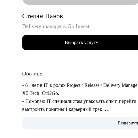
Степан Панов
Delivery manager в Go Invest
Выбрать услугу
Обо мне
• 6+ лет в IT в ролях Project / Release / Delivery Man
X5 Tech, Ctrl2Go.
• Помогаю IT-специалистам упаковать опыт, перейти
выстроить понятный карьерный трек.
• Обучение и сертификаты:
Развернут
• 2024 — ITSM. Основы управления ИТ-услугами
• 2023 — «Поколение Python: курс для продвинутых