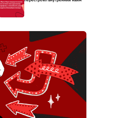
перестроил внутренний найм