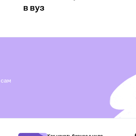
в вуз
 сам