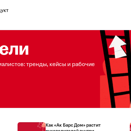
укт
ели
иалистов: тренды, кейсы и рабочие
Как «Ак Барс Дом» растит