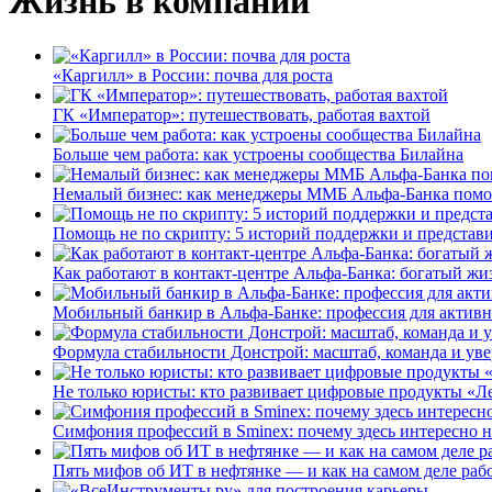
Жизнь в компании
«Каргилл» в России: почва для роста
ГК «Император»: путешествовать, работая вахтой
Больше чем работа: как устроены сообщества Билайна
Немалый бизнес: как менеджеры ММБ Альфа-Банка помо
Помощь не по скрипту: 5 историй поддержки и представ
Как работают в контакт-центре Альфа-Банка: богатый жи
Мобильный банкир в Альфа-Банке: профессия для актив
Формула стабильности Донстрой: масштаб, команда и уве
Не только юристы: кто развивает цифровые продукты «Ле
Симфония профессий в Sminex: почему здесь интересно н
Пять мифов об ИТ в нефтянке — и как на самом деле работ