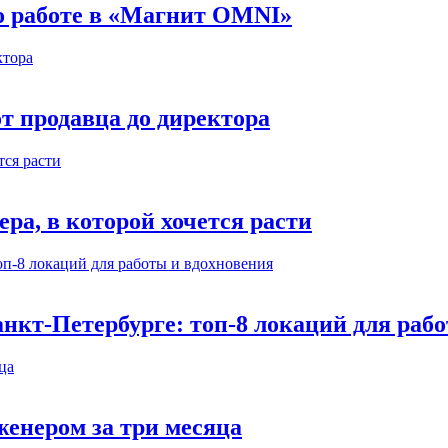
 о работе в «Магнит OMNI»
т продавца до директора
а, в которой хочется расти
нкт-Петербурге: топ-8 локаций для раб
енером за три месяца