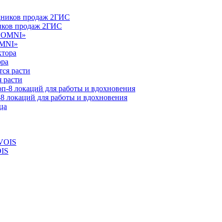
ников продаж 2ГИС
OMNI»
ора
 расти
-8 локаций для работы и вдохновения
OIS