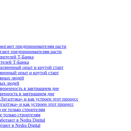
гают предпринимателям расти
ителей Т-Банка
зненный опыт и крутой старт
ных людей
ренность в завтрашнем дне
галтэка» и как устроен этот процесс
е только строителям
ают в Nedra Digital