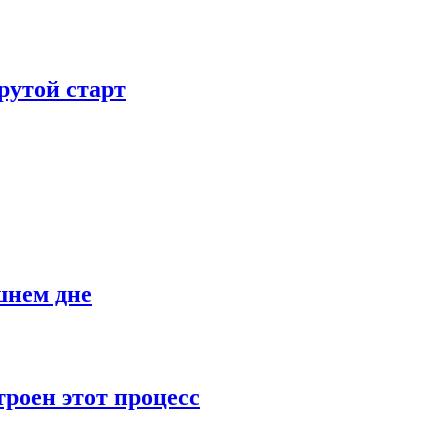
рутой старт
шнем дне
роен этот процесс