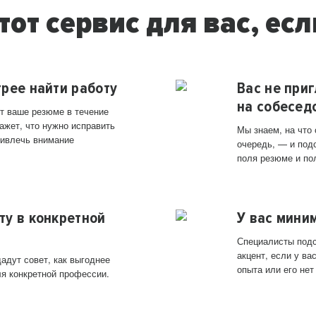
тот сервис для вас, есл
трее найти работу
Вас не при
на собесед
т ваше резюме в течение
ажет, что нужно исправить
Мы знаем, на что
ривлечь внимание
очередь, — и под
поля резюме и по
ту в конкретной
У вас мини
Специалисты подс
акцент, если у в
адут совет, как выгоднее
опыта или его нет
ля конкретной профессии.