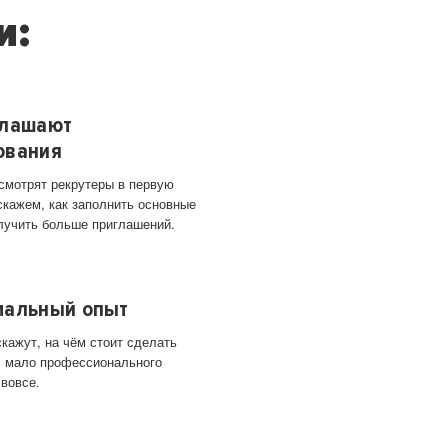
и:
глашают
ования
 смотрят рекрутеры в первую
скажем, как заполнить основные
лучить больше приглашений.
мальный опыт
кажут, на чём стоит сделать
ас мало профессионального
 вовсе.