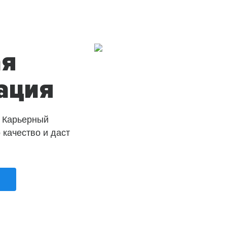
ая
ация
 Карьерный
о качество и даст