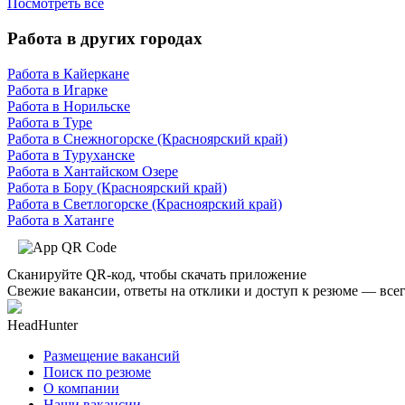
Посмотреть все
Работа в других городах
Работа в Кайеркане
Работа в Игарке
Работа в Норильске
Работа в Туре
Работа в Снежногорске (Красноярский край)
Работа в Туруханске
Работа в Хантайском Озере
Работа в Бору (Красноярский край)
Работа в Светлогорске (Красноярский край)
Работа в Хатанге
Сканируйте QR-код, чтобы скачать приложение
Свежие вакансии, ответы на отклики и доступ к резюме — всег
HeadHunter
Размещение вакансий
Поиск по резюме
О компании
Наши вакансии